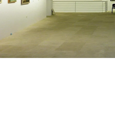
Η Πινακοθήκη Βιάννου «Σάββας Πετράκης»λειτουργεί με ε
του Πολιτιστικού Συλλόγου Κερατοκάμπου "Η Βίγλα"
και του Σωματείου Φίλων της Πινακοθήκης.